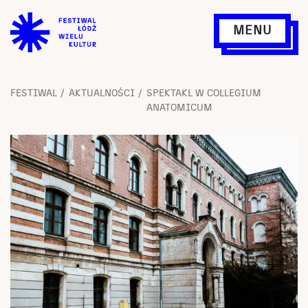
MENU
FESTIWAL
AKTUALNOŚCI
SPEKTAKL W COLLEGIUM
ANATOMICUM