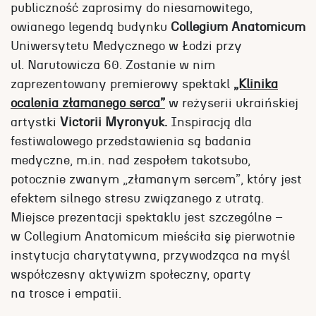
publiczność zaprosimy do niesamowitego,
owianego legendą budynku
Collegium Anatomicum
Uniwersytetu Medycznego w Łodzi przy
ul. Narutowicza 60. Zostanie w nim
zaprezentowany premierowy spektakl
„Klinika
ocalenia złamanego serca”
w reżyserii ukraińskiej
artystki
Victorii Myronyuk.
Inspiracją dla
festiwalowego przedstawienia są badania
medyczne, m.in. nad zespołem takotsubo,
potocznie zwanym „złamanym sercem”, który jest
efektem silnego stresu związanego z utratą.
Miejsce prezentacji spektaklu jest szczególne –
w Collegium Anatomicum mieściła się pierwotnie
instytucja charytatywna, przywodząca na myśl
współczesny aktywizm społeczny, oparty
na trosce i empatii.